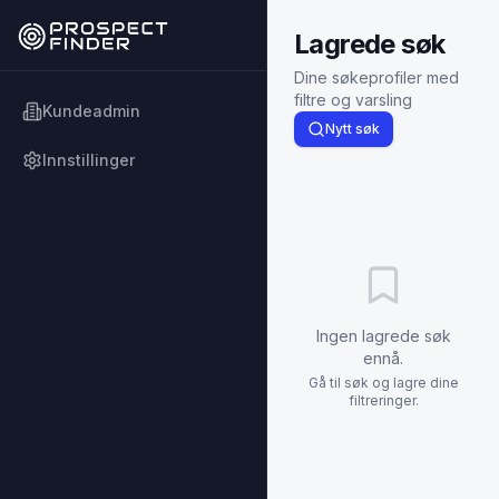
Lagrede søk
Dine søkeprofiler med
filtre og varsling
Kundeadmin
Nytt søk
Innstillinger
Ingen lagrede søk
ennå.
Gå til søk og lagre dine
filtreringer.