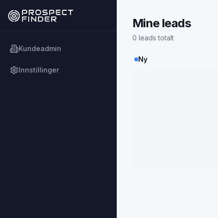
Mine leads
0 leads totalt
Kundeadmin
Ny
Innstillinger