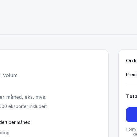
Ord
Prem
 i volum
Tota
per måned, eks. mva.
000
eksporter inkludert
udert per måned
Forny
dling
ka