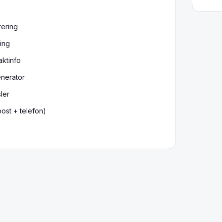
rering
ing
aktinfo
enerator
ler
ost + telefon)