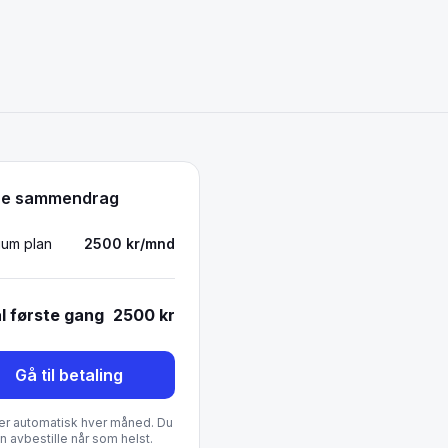
re sammendrag
ium
plan
2500
kr/mnd
l første gang
2500
kr
Gå til betaling
er automatisk hver måned. Du
n avbestille når som helst.